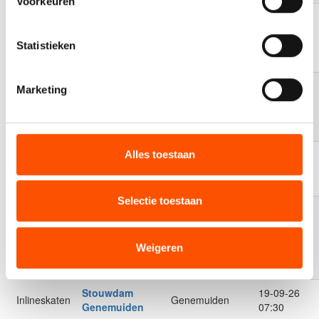
Voorkeuren
Vision Sport
Skate
06-09-26
Inlineskaten
Hengelo
Challenge
12:00
Statistieken
Hengelo
KNSB
Marketing
Baan/Weg
11-09-26
Inlineskaten
Wervershoof
Competitie
22:00
Finale
Klaverblad
Alles toestaan
12-09-26
Langebaan
Inline skate
Breda
07:30
kampioenschap
Selectie toestaan
KNSB
Baan/Weg
12-09-26
Inlineskaten
Competitie
Wervershoof
08:00
Weigeren
Finale -
Pupillen
Stouwdam
19-09-26
Inlineskaten
Genemuiden
Genemuiden
07:30