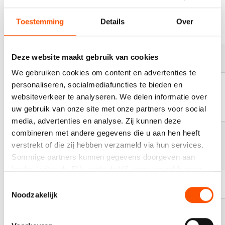
Oomssport
Berg
21-08-26
Inlineskaten
Skeelercup 7
Nedereindseweg
17:30
Toestemming
Details
Over
Utrecht
501W 3546 PM
Utrecht
22-08-26
Deze website maakt gebruik van cookies
Inlineskaten
RCN Wolvega
Wolvega
08:00
We gebruiken cookies om content en advertenties te
NK Inlineskaten
400m baan
personaliseren, socialmediafuncties te bieden en
Weg 2026
Stouwdamsweg
29-08-26
Inlineskaten
websiteverkeer te analyseren. We delen informatie over
Kadetten en
12 8096 BB
08:30
uw gebruik van onze site met onze partners voor social
Jun B
Oldebroek
media, advertenties en analyse. Zij kunnen deze
Oomssport
Wielerparcours
combineren met andere gegevens die u aan hen heeft
Skeelercup 8
"De Bataaf"
29-08-26
Inlineskaten
verstrekt of die zij hebben verzameld via hun services.
FINALE
Kienheim 7 1161
11:00
Sommige partners kunnen gegevens doorgeven aan
Zwanenburg
AN Zwanenburg
landen buiten de EU, zoals de VS, waar mogelijk geen
05-09-26
adequaat beschermingsniveau geldt volgens de GDPR.
Inlineskaten
JSC 6 Finale
Zoeterwoude
Toestemmingsselectie
08:00
Door op ‘Toestaan’ te klikken, stemt u in met deze
Noodzakelijk
overdracht. Meer informatie vindt u in ons
cookiebeleid
.
RCN de
05-09-26
Inlineskaten
De Westereen
Westereen
08:00