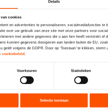
Details
BB Oldebroek
Wielerparcours "De Bataaf"
LE
Kienheim 7 1161 AN
29-08-26 11:00
 van cookies
Zwanenburg
ent en advertenties te personaliseren, socialmediafuncties te 
Zoeterwoude
05-09-26 08:00
tie over uw gebruik van onze site met onze partners voor social
bineren met andere gegevens die u aan hen heeft verstrekt of d
De Westereen
05-09-26 08:00
ers kunnen gegevens doorgeven aan landen buiten de EU, zoal
 Hengelo
Hengelo
06-09-26 12:00
 geldt volgens de GDPR. Door op ‘Toestaan’ te klikken, stemt u
ns
cookiebeleid
.
nale
Wervershoof
11-09-26 22:00
ioenschap
Breda
12-09-26 07:30
Voorkeuren
Statistieken
ale -
Wervershoof
12-09-26 08:00
Genemuiden
19-09-26 07:30
IJshal De Vliet Marie
Selectie toestaan
Diebenplaats 104 2324 NG
10-10-26 07:30
Leiden