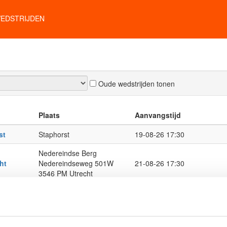
EDSTRIJDEN
Oude wedstrijden tonen
Plaats
Aanvangstijd
st
Staphorst
19-08-26 17:30
Nedereindse Berg
ht
Nedereindseweg 501W
21-08-26 17:30
3546 PM Utrecht
Wolvega
22-08-26 08:00
400m baan
etten en
Stouwdamsweg 12 8096
29-08-26 08:30