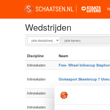
W
Wedstrijden
Discipline
Naam
Inlineskaten
Free- Wheel Inlinecup Staphor
Inlineskaten
Oomssport Skeelercup 7 Utrec
Inlineskaten
RCN Wolvega
NK Inlineskaten Weg 2026 Kad
Inlineskaten
Jun B