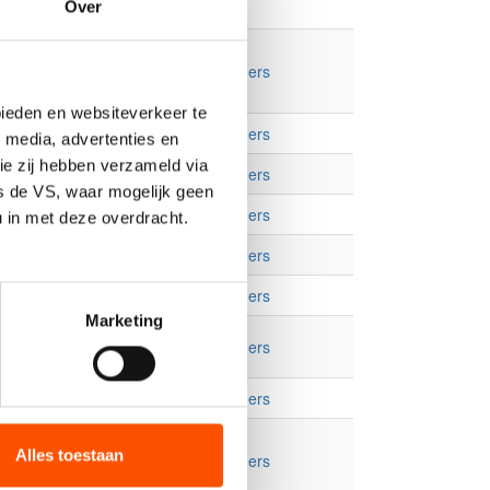
Over
Inschrijven
Deelnemers
bieden en websiteverkeer te
Inschrijven
Deelnemers
 media, advertenties en
ie zij hebben verzameld via
Inschrijven
Deelnemers
s de VS, waar mogelijk geen
Inschrijven
Deelnemers
 in met deze overdracht.
Inschrijven
Deelnemers
Inschrijven
Deelnemers
Marketing
Inschrijven
Deelnemers
Inschrijven
Deelnemers
Alles toestaan
Inschrijven
Deelnemers