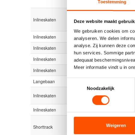
Toestemming
Oomssport Skeelercup 8 FINA
Inlineskaten
Deze website maakt gebruik
Zwanenburg
We gebruiken cookies om cont
Inlineskaten
JSC 6 Finale
analyseren. We delen informa
analyse. Zij kunnen deze com
Inlineskaten
RCN de Westereen
hun services. Sommige partn
Inlineskaten
Vision Sport Skate Challenge
adequaat beschermingsniveau
Meer informatie vindt u in o
Inlineskaten
KNSB Baan/Weg Competitie Fi
Langebaan
Klaverblad Inline skate kamp
Toestemmingsselectie
Noodzakelijk
KNSB Baan/Weg Competitie Fin
Inlineskaten
Pupillen
Inlineskaten
Stouwdam Genemuiden
Weigeren
Shorttrack
7e Hutspot Cup